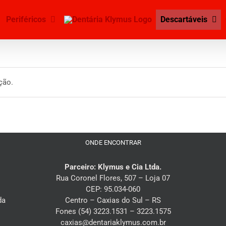
Periféricos
Descartáveis
ção.
ONDE ENCONTRAR
Parceiro: Klymus e Cia Ltda.
Rua Coronel Flores, 507 – Loja 07
CEP: 95.034-060
da
Centro – Caxias do Sul – RS
Fones (54) 3223.1531 – 3223.1575
caxias@dentariaklymus.com.br