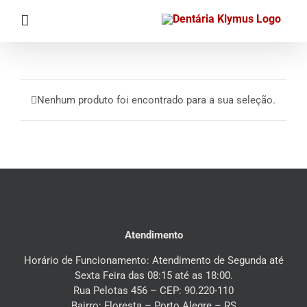
Ir
para
o
conteúdo
Nenhum produto foi encontrado para a sua seleção.
Atendimento
Horário de Funcionamento: Atendimento de Segunda até
Sexta Feira das 08:15 até as 18:00.
Rua Pelotas 456 – CEP: 90.220-110
Bairro: Floresta – Porto Alegre – RS