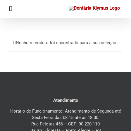
Ir
para
o
conteúdo
Nenhum produto foi encontrado para a sua seleção.
Atendimento
Horário de Funcionamento: Atendimento de Segunda até
Sexta Feira das 08:15 até as 18:00.
Rua Pelotas 456 – CEP: 90.220-110
Bairro: Floresta – Porto Alegre – RS