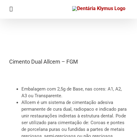
Ir
para
o
conteúdo
Cimento Dual Allcem – FGM
Embalagem com 2,5g de Base, nas cores: A1, A2,
A3 ou Transparente.
Allcem é um sistema de cimentação adesiva
permanente de cura dual, radiopaco e indicado para
unir restaurações indiretas à estrutura dental. Pode
ser utilizado para cimentação de: Coroas e pontes
de porcelana puras ou fundidas a partes de metais
preciosos, semi-preciosos ou não preciosos