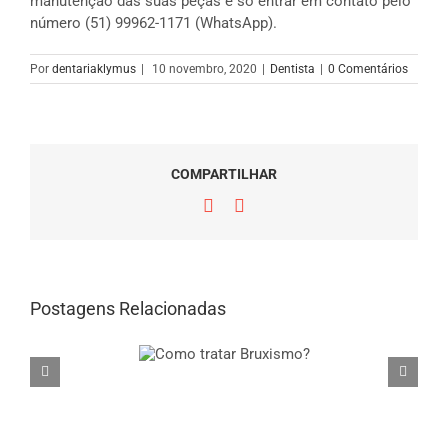
manutenção das suas peças é só entrar em contato pelo
número (51) 99962-1171 (WhatsApp).
Por
dentariaklymus
|
10 novembro, 2020
|
Dentista
|
0 Comentários
COMPARTILHAR
Facebook
E-
mail
Postagens Relacionadas
Como tratar
Como aumentar o caixa do consultório
Bruxismo?
odontológico?