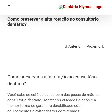
Ir
para
o
Como preservar a alta rotação no consultório
conteúdo
dentário?
Anterior
Próximo
View
Larger
Como preservar a alta rotação no consultório
Image
dentário?
Você sabe se está cuidando bem das peças de mão do
consultório dentário? Manter os cuidados diários é a
melhor forma de garantir a durabilidade dos
equipamentos e evitar gastos com reparos.